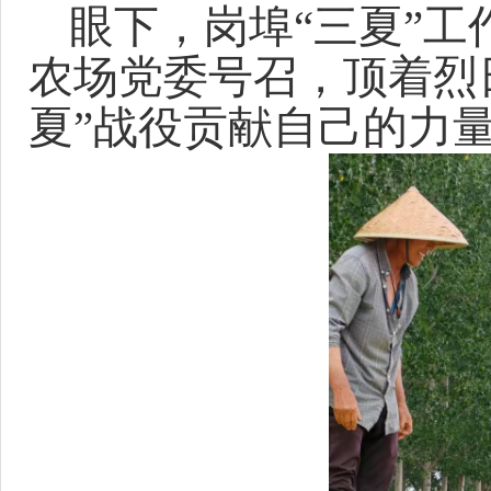
眼下，岗埠
“三夏”
农场党委号召，顶着烈
夏”战役贡献自己的力